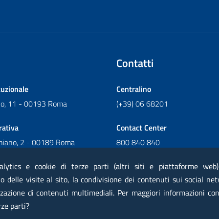
Contatti
tuzionale
Centralino
ano, 11 - 00193 Roma
(+39) 06 68201
rativa
Contact Center
chiano, 2 - 00189 Roma
800 840 840
Scrivi al Contact Center
alytics e cookie di terze parti (altri siti e piattaforme web
 delle visite al sito, la condivisione dei contenuti sui social net
zazione di contenuti multimediali. Per maggiori informazioni con
 elettronica certificata PEC
Privacy
Note legali
Contatti
Ma
rze parti?