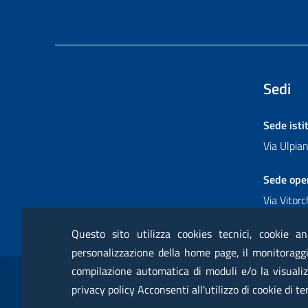
Sedi
Sede isti
Via Ulpi
Sede ope
Via Vitor
Questo sito utilizza cookies tecnici, cookie an
personalizzazione della home page, il monitoraggio
Sezione Link Utili
compilazione automatica di moduli e/o la visualiz
RSS
Glossario
Servizi online
Moduli
Posta
privacy policy Acconsenti all'utilizzo di cookie di te