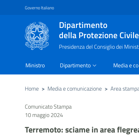
Governo Italiano
Vai al contenuto principale
Raggiungi il piè di pagina
Dipartimento
della Protezione Civil
Presidenza del Consiglio dei Minist
Ministro
Dipartimento
Media e c
Home
>
Media e comunicazione
>
Area stamp
Comunicato Stampa
10 maggio 2024
Terremoto: sciame in area flegre