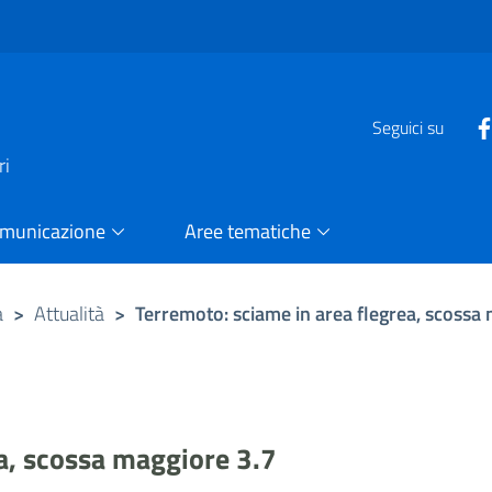
e
Seguici su
ri
omunicazione
Aree tematiche
a
>
Attualità
>
Terremoto: sciame in area flegrea, scossa
a, scossa maggiore 3.7