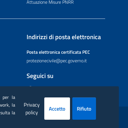
Attuazione Misure PNRR
Indirizzi di posta elettronica
Posta elettronica certificata
PEC
protezionecivile@pec.governo.it
Seguici su
Facebook
Instagram
Twitter
YouTube
Flickr
) per la
Privacy
work, la
Accetto
Rifiuto
policy
sulta la
ppa
Dichiarazione di accessibilità