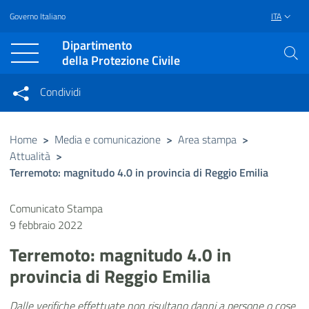
Governo Italiano
ITA
Vai al contenuto principale
Raggiungi il piè di pagina
Dipartimento
della Protezione Civile
Condividi
Condividi sui social network
Condividi su Facebook
Condividi su Twitter
Home
>
Media e comunicazione
>
Area stampa
>
Attualità
>
Condividi su LinkedIn
Terremoto: magnitudo 4.0 in provincia di Reggio Emilia
Comunicato Stampa
9 febbraio 2022
Terremoto: magnitudo 4.0 in
provincia di Reggio Emilia
Dalle verifiche effettuate non risultano danni a persone o cose