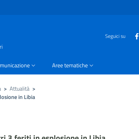
e
Seguici su
ri
omunicazione
Aree tematiche
a
>
Attualità
>
plosione in Libia
ri 3 feriti in esplosione in Libia