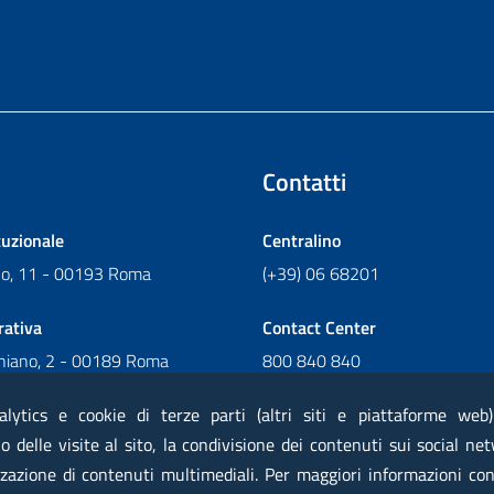
Contatti
tuzionale
Centralino
ano, 11 - 00193 Roma
(+39) 06 68201
rativa
Contact Center
chiano, 2 - 00189 Roma
800 840 840
Scrivi al Contact Center
alytics e cookie di terze parti (altri siti e piattaforme web
 delle visite al sito, la condivisione dei contenuti sui social net
zazione di contenuti multimediali. Per maggiori informazioni con