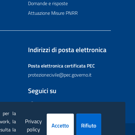
Domande e risposte
Attuazione Misure PNRR
Indirizzi di posta elettronica
Posta elettronica certificata
PEC
protezionecivile@pec.governo.it
Seguici su
Facebook
Instagram
Twitter
YouTube
Flickr
) per la
Privacy
work, la
Accetto
Rifiuto
policy
sulta la