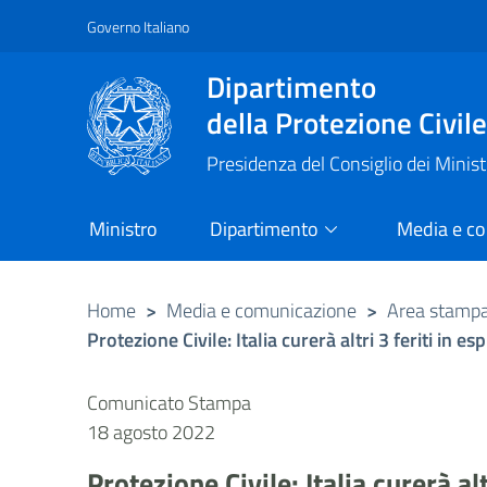
Governo Italiano
Vai al contenuto principale
Raggiungi il piè di pagina
Dipartimento
della Protezione Civil
Presidenza del Consiglio dei Minist
Ministro
Dipartimento
Media e c
Home
>
Media e comunicazione
>
Area stamp
Protezione Civile: Italia curerà altri 3 feriti in es
Comunicato Stampa
18 agosto 2022
Protezione Civile: Italia curerà alt