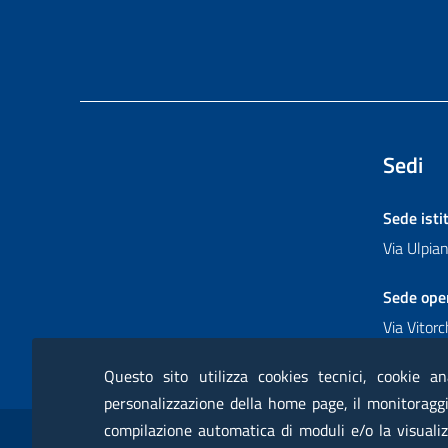
Sedi
Sede isti
Via Ulpi
Sede ope
Via Vitor
Questo sito utilizza cookies tecnici, cookie an
personalizzazione della home page, il monitoraggio
Sezione Link Utili
compilazione automatica di moduli e/o la visualiz