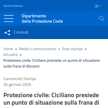
Governo Italiano
ITA
Vai al contenuto principale
Raggiungi il piè di pagina
Dipartimento
della Protezione Civile
Condividi
Condividi sui social network
Condividi su Facebook
Condividi su Twitter
Home
>
Media e comunicazione
>
Area stampa
>
Attualità
>
Condividi su LinkedIn
Protezione civile: Ciciliano presiede un punto di situazione
sulla frana di Niscemi
Comunicato Stampa
26 gennaio 2026
Protezione civile: Ciciliano presiede
un punto di situazione sulla frana di