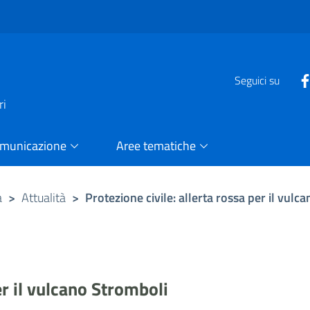
e
Seguici su
ri
omunicazione
Aree tematiche
a
>
Attualità
>
Protezione civile: allerta rossa per il vulc
er il vulcano Stromboli