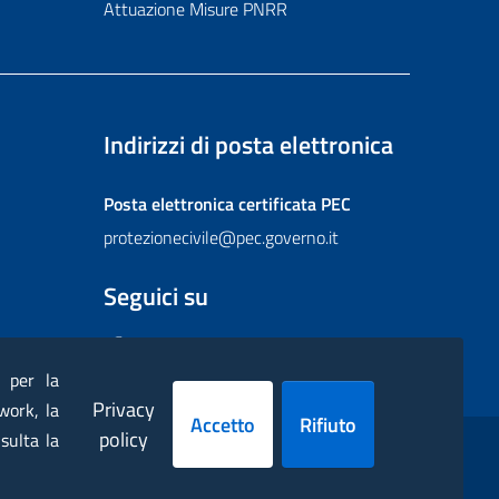
Attuazione Misure PNRR
Indirizzi di posta elettronica
Posta elettronica certificata
PEC
protezionecivile@pec.governo.it
Seguici su
Facebook
Instagram
Twitter
YouTube
Flickr
) per la
Privacy
work, la
Accetto
Rifiuto
policy
sulta la
ppa
Dichiarazione di accessibilità