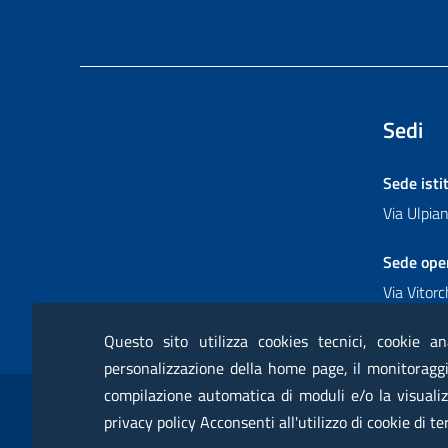
Sedi
Sede isti
Via Ulpi
Sede ope
Via Vitor
Questo sito utilizza cookies tecnici, cookie an
personalizzazione della home page, il monitoraggio
Sezione Link Utili
compilazione automatica di moduli e/o la visualiz
RSS
Glossario
Servizi online
Moduli
Posta
privacy policy Acconsenti all'utilizzo di cookie di te