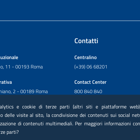
Contatti
tuzionale
Centralino
ano, 11 - 00193 Roma
(+39) 06 68201
rativa
Contact Center
chiano, 2 - 00189 Roma
800 840 840
Scrivi al Contact Center
alytics e cookie di terze parti (altri siti e piattaforme web
 delle visite al sito, la condivisione dei contenuti sui social net
zazione di contenuti multimediali. Per maggiori informazioni con
 elettronica certificata PEC
Privacy
Note legali
Contatti
Ma
rze parti?