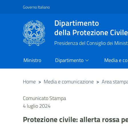
Governo Italiano
Vai al contenuto principale
Raggiungi il piè di pagina
Dipartimento
della Protezione Civil
Presidenza del Consiglio dei Minist
Ministro
Dipartimento
Media e c
Home
>
Media e comunicazione
>
Area stamp
Comunicato Stampa
4 luglio 2024
Protezione civile: allerta rossa p