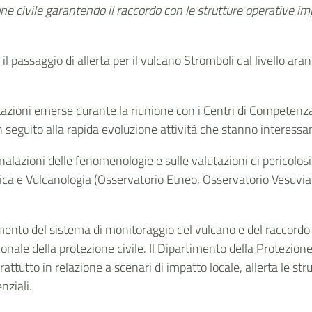
zione civile garantendo il raccordo con le strutture operative 
l passaggio di allerta per il vulcano Stromboli dal livello aran
utazioni emerse durante la riunione con i Centri di Competenza
n seguito alla rapida evoluzione attività che stanno interessa
segnalazioni delle fenomenologie e sulle valutazioni di pericolo
isica e Vulcanologia (Osservatorio Etneo, Osservatorio Vesuvi
mento del sistema di monitoraggio del vulcano e del raccordo i
nale della protezione civile. Il Dipartimento della Protezione 
rattutto in relazione a scenari di impatto locale, allerta le stru
nziali.