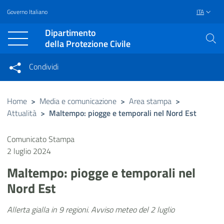
Governo Italiano
ITA
Vai al contenuto principale
Raggiungi il piè di pagina
Dipartimento
della Protezione Civile
Condividi
Condividi sui social network
Condividi su Facebook
Condividi su Twitter
Home
>
Media e comunicazione
>
Area stampa
>
Attualità
>
Maltempo: piogge e temporali nel Nord Est
Condividi su LinkedIn
Comunicato Stampa
2 luglio 2024
Maltempo: piogge e temporali nel
Nord Est
Allerta gialla in 9 regioni. Avviso meteo del 2 luglio