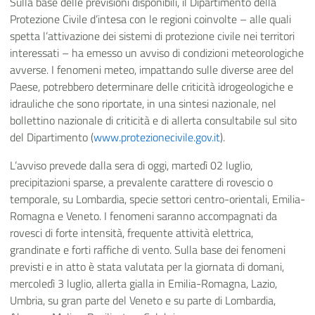
Sulla base delle previsioni disponibili, il Dipartimento della
Protezione Civile d’intesa con le regioni coinvolte – alle quali
spetta l’attivazione dei sistemi di protezione civile nei territori
interessati – ha emesso un avviso di condizioni meteorologiche
avverse. I fenomeni meteo, impattando sulle diverse aree del
Paese, potrebbero determinare delle criticità idrogeologiche e
idrauliche che sono riportate, in una sintesi nazionale, nel
bollettino nazionale di criticità e di allerta consultabile sul sito
del Dipartimento (
www.protezionecivile.gov.it
).
L’avviso prevede dalla sera di oggi, martedì 02 luglio,
precipitazioni sparse, a prevalente carattere di rovescio o
temporale, su Lombardia, specie settori centro-orientali, Emilia-
Romagna e Veneto. I fenomeni saranno accompagnati da
rovesci di forte intensità, frequente attività elettrica,
grandinate e forti raffiche di vento. Sulla base dei fenomeni
previsti e in atto è stata valutata per la giornata di domani,
mercoledì 3 luglio, allerta gialla in Emilia-Romagna, Lazio,
Umbria, su gran parte del Veneto e su parte di Lombardia,