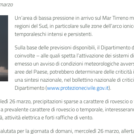
 marzo
Un’area di bassa pressione in arrivo sul Mar Tirreno m
regioni del Sud, in particolare sulle zone dell’arco ion
temporaleschi intensi e persistenti.
Sulla base delle previsioni disponibili, il Dipartimento 
coinvolte – alle quali spetta l’attivazione dei sistemi di
emesso un avviso di condizioni meteorologiche avvers
aree del Paese, potrebbero determinare delle criticità 
una sintesi nazionale, nel bollettino nazionale di critici
Dipartimento (
www.protezionecivile.gov.it
).
dì 26 marzo, precipitazioni sparse a carattere di rovescio o te
, a prevalente carattere di rovescio o temporale, interesseran
attività elettrica e forti raffiche di vento.
alutata per la giornata di domani, mercoledì 26 marzo, allerta g