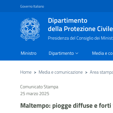
Governo Italiano
Vai al contenuto principale
Raggiungi il piè di pagina
Dipartimento
della Protezione Civil
Presidenza del Consiglio dei Minist
Ministro
Dipartimento
Media e c
Home
>
Media e comunicazione
>
Area stamp
Comunicato Stampa
25 marzo 2025
Maltempo: piogge diffuse e forti