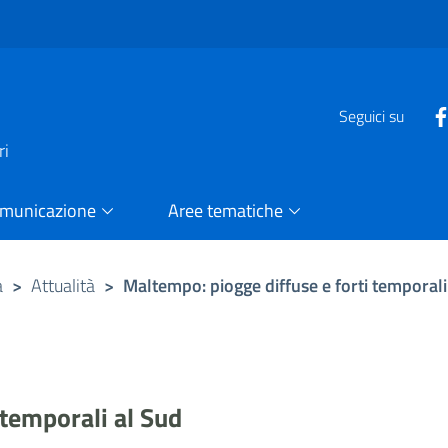
e
Seguici su
ri
omunicazione
Aree tematiche
a
>
Attualità
>
Maltempo: piogge diffuse e forti temporali
 temporali al Sud