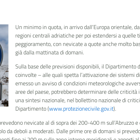
Un minimo in quota, in arrivo dall’Europa orientale, da
regioni centrali adriatiche per poi estendersi a quell
peggioramento, con nevicate a quote anche molto bass
già dalla mattinata di domani.
Sulla base delle previsioni disponibili, il Dipartimento 
coinvolte – alle quali spetta l’attivazione dei sistemi di
emesso un avviso di condizioni meteorologiche avvers
aree del paese, potrebbero determinare delle criticità 
una sintesi nazionale, nel bollettino nazionale di critici
Dipartimento (
www.protezionecivile.gov.it
).
i prevedono nevicate al di sopra dei 200-400 m sull’Abruzzo e
olo da deboli a moderati. Dalle prime ore di domani si preved
enti fino ai 200 m sulle zone interne meridionali e apporti al