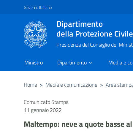
Governo Italiano
Vai al contenuto principale
Raggiungi il piè di pagina
Dipartimento
della Protezione Civil
Presidenza del Consiglio dei Minist
Ministro
Dipartimento
Media e c
Home
>
Media e comunicazione
>
Area stamp
Comunicato Stampa
11 gennaio 2022
Maltempo: neve a quote basse al