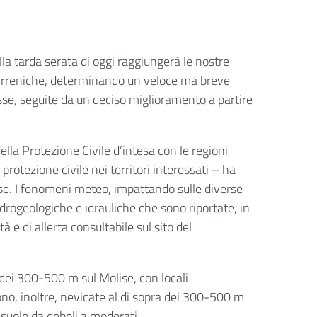
lla tarda serata di oggi raggiungerà le nostre
e tirreniche, determinando un veloce ma breve
e, seguite da un deciso miglioramento a partire
della Protezione Civile d’intesa con le regioni
 protezione civile nei territori interessati – ha
e. I fenomeni meteo, impattando sulle diverse
idrogeologiche e idrauliche che sono riportate, in
tà e di allerta consultabile sul sito del
 dei 300-500 m sul Molise, con locali
ono, inoltre, nevicate al di sopra dei 300-500 m
 suolo da deboli a moderati.