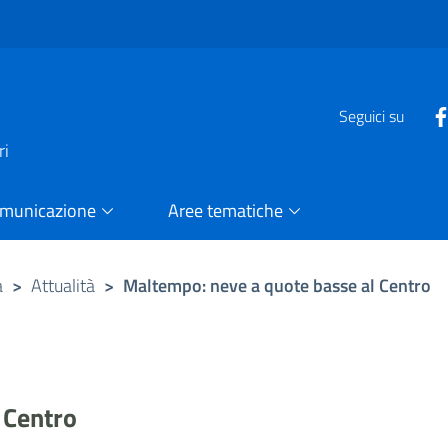
e
Seguici su
ri
omunicazione
Aree tematiche
a
>
Attualità
>
Maltempo: neve a quote basse al Centro
 Centro