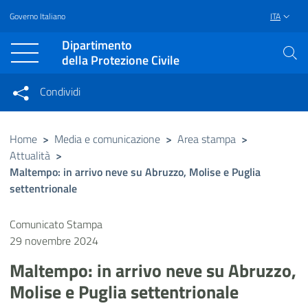
Governo Italiano
ITA
Vai al contenuto principale
Raggiungi il piè di pagina
Dipartimento
della Protezione Civile
Condividi
Condividi sui social network
Condividi su Facebook
Condividi su Twitter
Home
>
Media e comunicazione
>
Area stampa
>
Attualità
>
Condividi su LinkedIn
Maltempo: in arrivo neve su Abruzzo, Molise e Puglia
settentrionale
Comunicato Stampa
29 novembre 2024
Maltempo: in arrivo neve su Abruzzo,
Molise e Puglia settentrionale