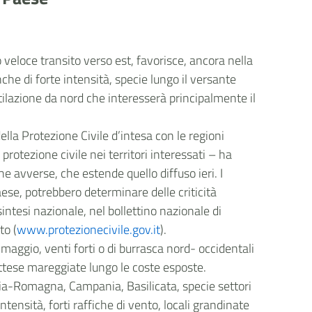
o veloce transito verso est, favorisce, ancora nella
he di forte intensità, specie lungo il versante
tilazione da nord che interesserà principalmente il
della Protezione Civile d’intesa con le regioni
 protezione civile nei territori interessati – ha
e avverse, che estende quello diffuso ieri. I
se, potrebbero determinare delle criticità
intesi nazionale, nel bollettino nazionale di
to (
www.protezionecivile.gov.it
).
maggio, venti forti o di burrasca nord- occidentali
 Attese mareggiate lungo le coste esposte.
ilia-Romagna, Campania, Basilicata, specie settori
ntensità, forti raffiche di vento, locali grandinate