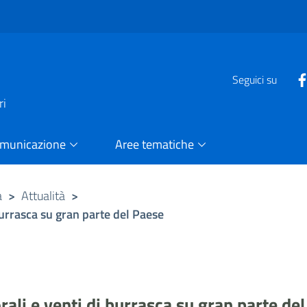
e
Seguici su
ri
omunicazione
Aree tematiche
a
>
Attualità
>
urrasca su gran parte del Paese
li e venti di burrasca su gran parte de