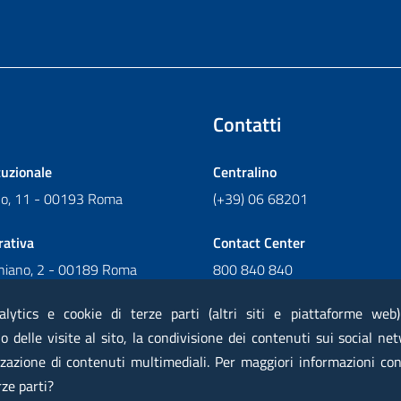
Contatti
tuzionale
Centralino
ano, 11 - 00193 Roma
(+39) 06 68201
rativa
Contact Center
chiano, 2 - 00189 Roma
800 840 840
Scrivi al Contact Center
alytics e cookie di terze parti (altri siti e piattaforme web
 delle visite al sito, la condivisione dei contenuti sui social net
zazione di contenuti multimediali. Per maggiori informazioni con
 elettronica certificata PEC
Privacy
Note legali
Contatti
Ma
rze parti?