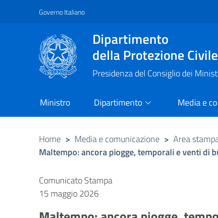
Governo Italiano
Vai al contenuto principale
Raggiungi il piè di pagina
Dipartimento
della Protezione Civil
Presidenza del Consiglio dei Minist
Ministro
Dipartimento
Media e c
Home
>
Media e comunicazione
>
Area stamp
Maltempo: ancora piogge, temporali e venti di b
Comunicato Stampa
15 maggio 2026
Maltempo: ancora piogge, tempora