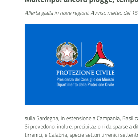
Allerta gialla in nove regioni. Avviso meteo del 
sulla Sardegna, in estensione a Campania, Basilicat
Si prevedono, inoltre, precipitazioni da sparse a 
tirrenici, e Calabria, specie settori tirrenici sett