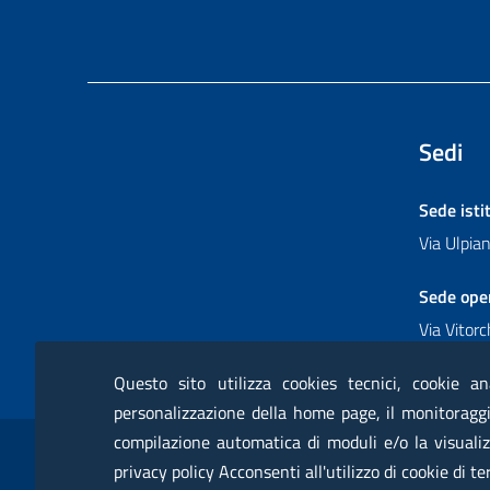
Sedi
Sede isti
Via Ulpi
Sede ope
Via Vitor
Questo sito utilizza cookies tecnici, cookie an
personalizzazione della home page, il monitoraggio
Sezione Link Utili
compilazione automatica di moduli e/o la visualiz
RSS
Glossario
Servizi online
Moduli
Posta
privacy policy Acconsenti all'utilizzo di cookie di te