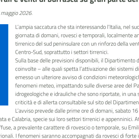
15 maggio 2026.
L’ampia saccatura che sta interessando l’Italia, nel su
giornata di domani, rovesci e temporali, localmente anc
tirrenico del sud peninsulare con un rinforzo della ven
Centro-Sud, soprattutto i settori tirrenici.
Sulla base delle previsioni disponibili, il Dipartimento 
coinvolte – alle quali spetta l’attivazione dei sistemi di
emesso un ulteriore avviso di condizioni meteorologich
fenomeni meteo, impattando sulle diverse aree del Pae
idrogeologiche e idrauliche che sono riportate, in una s
criticità e di allerta consultabile sul sito del Dipartimen
L’avviso prevede dalle prime ore di domani, sabato 16 
a e Calabria, specie sui loro settori tirrenici e appenninici.
diffuse, a prevalente carattere di rovescio o temporale, su Em
entrionali. I fenomeni saranno accompagnati da rovesci di forte i