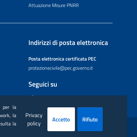
Attuazione Misure PNRR
Indirizzi di posta elettronica
Posta elettronica certificata
PEC
protezionecivile@pec.governo.it
Seguici su
Facebook
Instagram
Twitter
YouTube
Flickr
) per la
Privacy
work, la
Accetto
Rifiuto
policy
sulta la
ppa
Dichiarazione di accessibilità