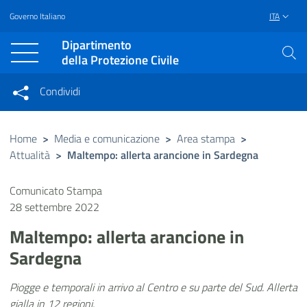
Governo Italiano
ITA
Vai al contenuto principale
Raggiungi il piè di pagina
Dipartimento
della Protezione Civile
Condividi
Condividi sui social network
Condividi su Facebook
Condividi su Twitter
Home
>
Media e comunicazione
>
Area stampa
>
Attualità
>
Maltempo: allerta arancione in Sardegna
Condividi su LinkedIn
Comunicato Stampa
28 settembre 2022
Maltempo: allerta arancione in
Sardegna
Piogge e temporali in arrivo al Centro e su parte del Sud. Allerta
gialla in 12 regioni.