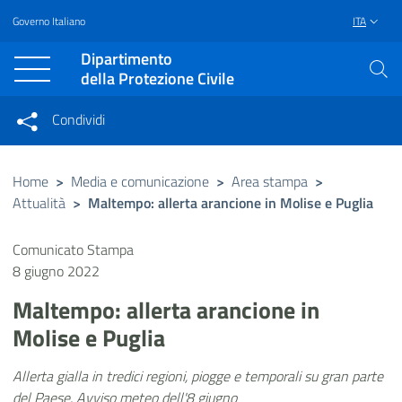
Governo Italiano
ITA
Vai al contenuto principale
Raggiungi il piè di pagina
Dipartimento
della Protezione Civile
Condividi
Condividi sui social network
Condividi su Facebook
Condividi su Twitter
Home
>
Media e comunicazione
>
Area stampa
>
Attualità
>
Maltempo: allerta arancione in Molise e Puglia
Condividi su LinkedIn
Comunicato Stampa
8 giugno 2022
Maltempo: allerta arancione in
Molise e Puglia
Allerta gialla in tredici regioni, piogge e temporali su gran parte
del Paese. Avviso meteo dell'8 giugno