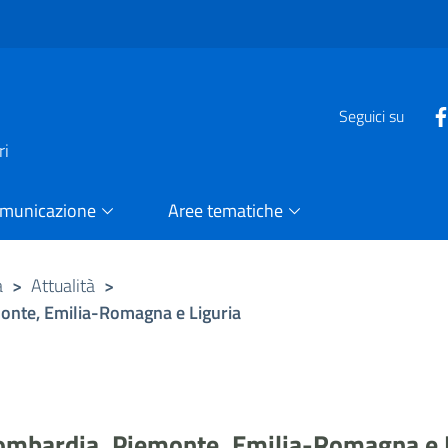
e
Seguici su
ri
omunicazione
Aree tematiche
a
>
Attualità
>
monte, Emilia-Romagna e Liguria
Lombardia, Piemonte, Emilia-Romagna e 