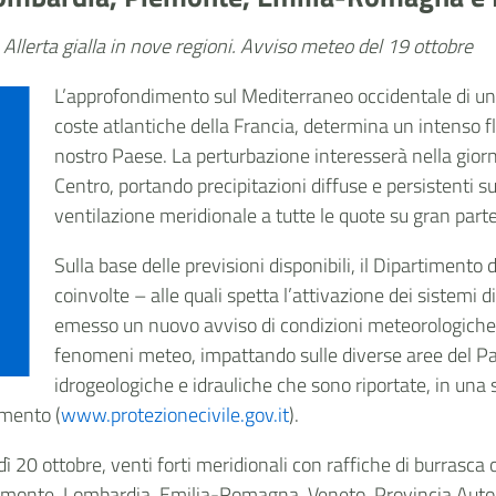
. Allerta gialla in nove regioni. Avviso meteo del 19 ottobre
L’approfondimento sul Mediterraneo occidentale di un’
coste atlantiche della Francia, determina un intenso flu
nostro Paese. La perturbazione interesserà nella giorn
Centro, portando precipitazioni diffuse e persistenti sui
ventilazione meridionale a tutte le quote su gran parte d
Sulla base delle previsioni disponibili, il Dipartimento 
coinvolte – alle quali spetta l’attivazione dei sistemi di
emesso un nuovo avviso di condizioni meteorologiche 
fenomeni meteo, impattando sulle diverse aree del Pae
idrogeologiche e idrauliche che sono riportate, in una s
timento (
www.protezionecivile.gov.it
).
20 ottobre, venti forti meridionali con raffiche di burrasca o 
emonte, Lombardia, Emilia-Romagna, Veneto, Provincia Auto