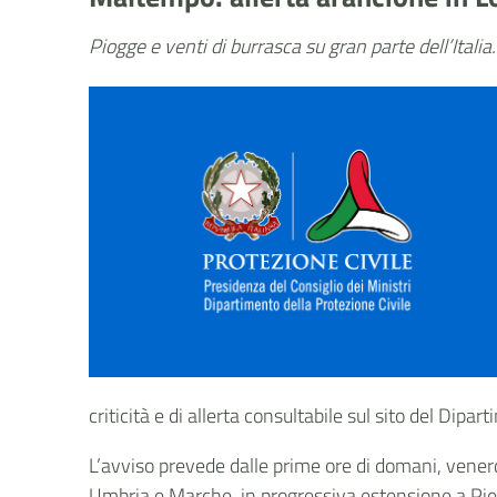
Piogge e venti di burrasca su gran parte dell’Italia
criticità e di allerta consultabile sul sito del Dipar
L’avviso prevede dalle prime ore di domani, venerdì 
Umbria e Marche, in progressiva estensione a Pi