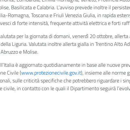
ise, Basilicata e Calabria. L’avviso prevede inoltre il persiste
lia-Romagna, Toscana e Friuli Venezia Giulia, in rapida est
i di forte intensità, frequente attività elettrica e forti raf
valutata per la giornata di domani, venerdì 20 ottobre, allert
lla Liguria. Valutata inoltre allerta gialla in Trentino Alto Adi
 Abruzzo e Molise.
sull’Italia è aggiornato quotidianamente in base alle nuove prev
ne Civile (
www.protezionecivile.gov.it
), insieme alle norme 
onali, sulle criticità specifiche che potrebbero riguardare i sin
ne civile, in contatto con le quali il Dipartimento seguirà l’evol