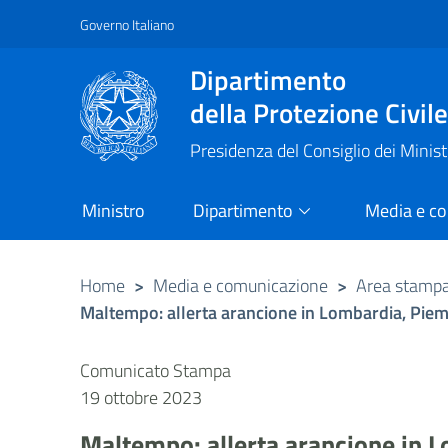
Governo Italiano
Vai al contenuto principale
Raggiungi il piè di pagina
Dipartimento
della Protezione Civil
Presidenza del Consiglio dei Minist
Ministro
Dipartimento
Media e c
Home
>
Media e comunicazione
>
Area stamp
Maltempo: allerta arancione in Lombardia, Pie
Comunicato Stampa
19 ottobre 2023
Maltempo: allerta arancione in 