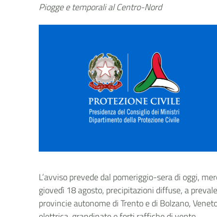
Piogge e temporali al Centro-Nord
L’avviso prevede
dal pomeriggio-sera di oggi, mer
giovedì 18 agosto, precipitazioni diffuse, a preva
provincie autonome di Trento e di Bolzano, Veneto 
elettrica, grandinate e forti raffiche di vento.