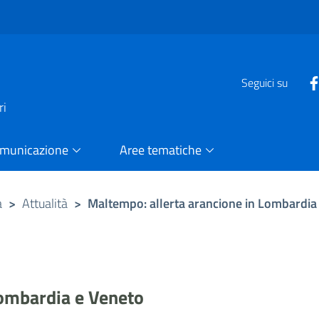
e
Seguici su
ri
omunicazione
Aree tematiche
a
>
Attualità
>
Maltempo: allerta arancione in Lombardia
Lombardia e Veneto