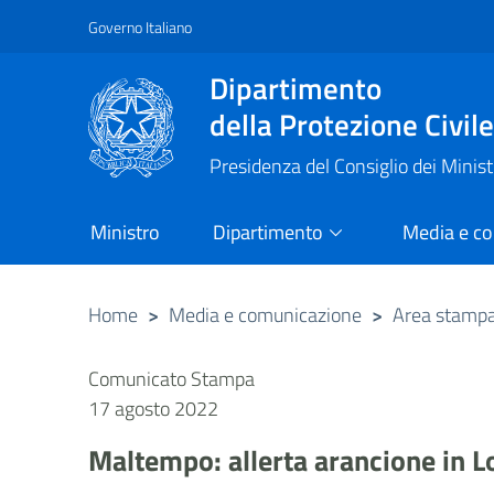
Governo Italiano
Vai al contenuto principale
Raggiungi il piè di pagina
Dipartimento
della Protezione Civil
Presidenza del Consiglio dei Minist
Ministro
Dipartimento
Media e c
Home
>
Media e comunicazione
>
Area stamp
Comunicato Stampa
17 agosto 2022
Maltempo: allerta arancione in 