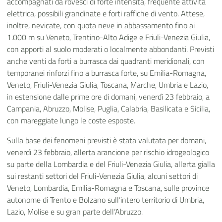
accompagnati da rovesci di forte intensità, frequente attività
elettrica, possibili grandinate e forti raffiche di vento. Attese,
inoltre, nevicate, con quota neve in abbassamento fino ai
1.000 m su Veneto, Trentino-Alto Adige e Friuli-Venezia Giulia,
con apporti al suolo moderati o localmente abbondanti. Previsti
anche venti da forti a burrasca dai quadranti meridionali, con
temporanei rinforzi fino a burrasca forte, su Emilia-Romagna,
Veneto, Friuli-Venezia Giulia, Toscana, Marche, Umbria e Lazio,
in estensione dalle prime ore di domani, venerdì 23 febbraio, a
Campania, Abruzzo, Molise, Puglia, Calabria, Basilicata e Sicilia,
con mareggiate lungo le coste esposte.
Sulla base dei fenomeni previsti è stata valutata per domani,
venerdì 23 febbraio, allerta arancione per rischio idrogeologico
su parte della Lombardia e del Friuli-Venezia Giulia, allerta gialla
sui restanti settori del Friuli-Venezia Giulia, alcuni settori di
Veneto, Lombardia, Emilia-Romagna e Toscana, sulle province
autonome di Trento e Bolzano sull’intero territorio di Umbria,
Lazio, Molise e su gran parte dell’Abruzzo.