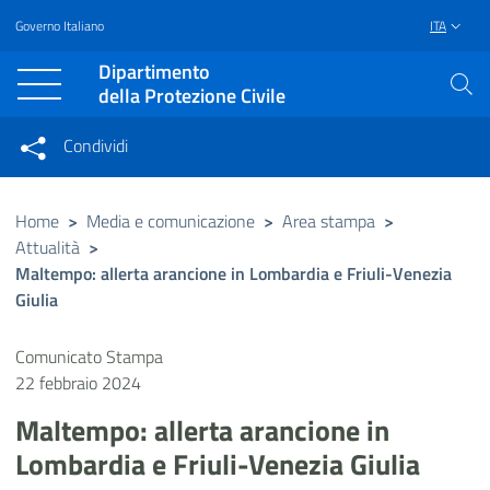
Governo Italiano
ITA
Vai al contenuto principale
Raggiungi il piè di pagina
Dipartimento
della Protezione Civile
Condividi
Condividi sui social network
Condividi su Facebook
Condividi su Twitter
Home
>
Media e comunicazione
>
Area stampa
>
Attualità
>
Condividi su LinkedIn
Maltempo: allerta arancione in Lombardia e Friuli-Venezia
Giulia
Comunicato Stampa
22 febbraio 2024
Maltempo: allerta arancione in
Lombardia e Friuli-Venezia Giulia