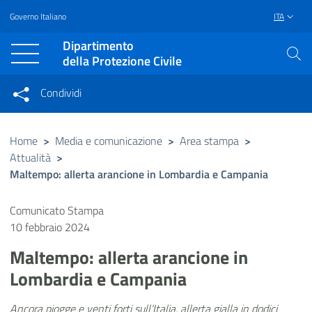
Governo Italiano
ITA
Vai al contenuto principale
Raggiungi il piè di pagina
Dipartimento
della Protezione Civile
Condividi
Condividi sui social network
Condividi su Facebook
Condividi su Twitter
Home
>
Media e comunicazione
>
Area stampa
>
Attualità
>
Condividi su LinkedIn
Maltempo: allerta arancione in Lombardia e Campania
Comunicato Stampa
10 febbraio 2024
Maltempo: allerta arancione in
Lombardia e Campania
Ancora piogge e venti forti sull’Italia, allerta gialla in dodici