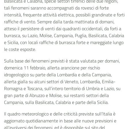
Basilicata e Calabria, specie settori tirrenici delle due regioni,
tali fenomeni saranno accompagnati da rovesci di forte
intensità, frequente attività elettrica, possibili grandinate e forti
raffiche di vento. Sempre dalla tarda mattinata di domani,
atteso il persistere di venti dai quadranti occidentali, da forti a
burrasca, su Lazio, Molise, Campania, Puglia, Basilicata, Calabria
e Sicilia, con locali raffiche di burrasca forte e mareggiate lungo
le coste esposte.
Sulla base dei fenomeni previsti è stata valutata per domani,
domenica 11 febbraio, allerta arancione per rischio
idrogeologico su parte della Lombardia e della Campania,
allerta gialla su alcuni settori di Veneto, Lombardia, Emilia-
Romagna e Toscana, sull’intero territorio di Umbria e Lazio, su
gran parte di Abruzzo e Molise, sui restanti settori della
Campania, sulla Basilicata, Calabria e parte della Sicilia.
Il quadro meteorologico e delle criticità previste sull’Italia è
aggiornato quotidianamente in base alle nuove previsioni e
all’evolversi dei fenomeni, ed è disponibile sul sito del