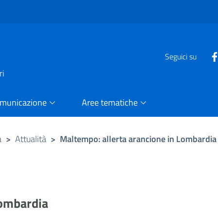
e
Seguici su
ri
omunicazione
Aree tematiche
a
>
Attualità
>
Maltempo: allerta arancione in Lombardia
Lombardia