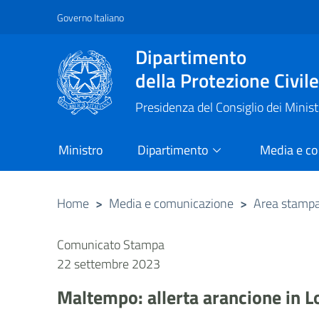
Governo Italiano
Vai al contenuto principale
Raggiungi il piè di pagina
Dipartimento
della Protezione Civil
Presidenza del Consiglio dei Minist
Ministro
Dipartimento
Media e c
Home
>
Media e comunicazione
>
Area stamp
Comunicato Stampa
22 settembre 2023
Maltempo: allerta arancione in 