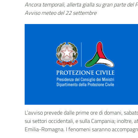
Ancora temporali, allerta gialla su gran parte del
Avviso meteo del 22 settembre
L’avviso prevede dalle prime ore di domani, sabato
sui settori occidentali, e sulla Campania; inoltre,
Emilia-Romagna. I fenomeni saranno accompagnati da