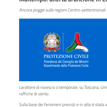
Ancora piogge sulle regioni Centro-settentrionali
carattere di rovescio o temporale, su Toscana, Umb
raffiche di vento.
Sulla base dei fenomeni previsti e in atto è stata 