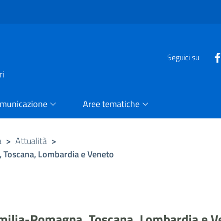
e
Seguici su
ri
omunicazione
Aree tematiche
a
>
Attualità
>
, Toscana, Lombardia e Veneto
Emilia-Romagna, Toscana, Lombardia e V