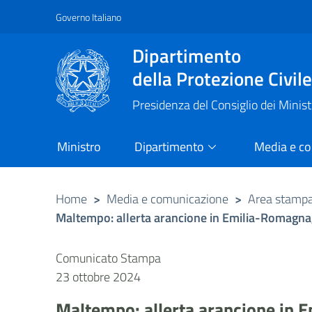
Governo Italiano
Vai al contenuto principale
Raggiungi il piè di pagina
Dipartimento
della Protezione Civil
Presidenza del Consiglio dei Minist
Ministro
Dipartimento
Media e c
Home
>
Media e comunicazione
>
Area stamp
Maltempo: allerta arancione in Emilia-Romagna
Comunicato Stampa
23 ottobre 2024
Maltempo: allerta arancione in 