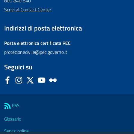
800 840 840
Scrivi al Contact Center
Indirizzi di posta elettronica
Posta elettronica certificata
PEC
protezionecivile@pec.governo.it
Seguici su
Facebook
Instagram
Twitter
YouTube
Flickr
Sezione Link Utili
RSS
Glossario
Servizi online