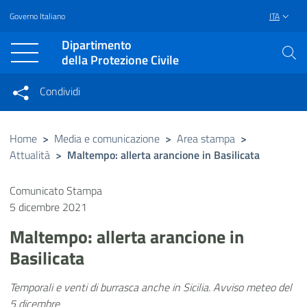
Governo Italiano
ITA
Vai al contenuto principale
Raggiungi il piè di pagina
Dipartimento
della Protezione Civile
Condividi
Condividi sui social network
Condividi su Facebook
Condividi su Twitter
Home
>
Media e comunicazione
>
Area stampa
>
Attualità
>
Maltempo: allerta arancione in Basilicata
Condividi su LinkedIn
Comunicato Stampa
5 dicembre 2021
Maltempo: allerta arancione in
Basilicata
Temporali e venti di burrasca anche in Sicilia. Avviso meteo del
5 dicembre