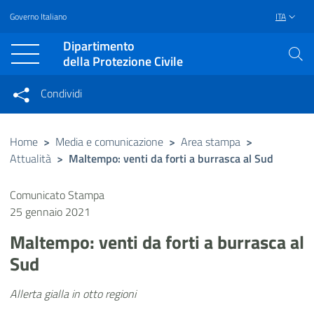
Governo Italiano
ITA
Vai al contenuto principale
Raggiungi il piè di pagina
Dipartimento
della Protezione Civile
Condividi
Condividi sui social network
Condividi su Facebook
Condividi su Twitter
Home
>
Media e comunicazione
>
Area stampa
>
Attualità
>
Maltempo: venti da forti a burrasca al Sud
Condividi su LinkedIn
Comunicato Stampa
25 gennaio 2021
Maltempo: venti da forti a burrasca al
Sud
Allerta gialla in otto regioni