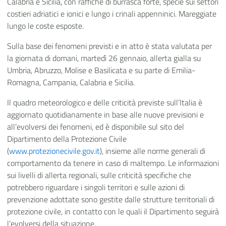
Calabria e Sicilia, con raffiche di burrasca forte, specie sui settori
costieri adriatici e ionici e lungo i crinali appenninici. Mareggiate
lungo le coste esposte.
Sulla base dei fenomeni previsti e in atto è stata valutata per
la giornata di domani, martedì 26 gennaio, allerta gialla su
Umbria, Abruzzo, Molise e Basilicata e su parte di Emilia-
Romagna, Campania, Calabria e Sicilia.
Il quadro meteorologico e delle criticità previste sull’Italia è
aggiornato quotidianamente in base alle nuove previsioni e
all’evolversi dei fenomeni, ed è disponibile sul sito del
Dipartimento della Protezione Civile
(
www.protezionecivile.gov.it
), insieme alle norme generali di
comportamento da tenere in caso di maltempo. Le informazioni
sui livelli di allerta regionali, sulle criticità specifiche che
potrebbero riguardare i singoli territori e sulle azioni di
prevenzione adottate sono gestite dalle strutture territoriali di
protezione civile, in contatto con le quali il Dipartimento seguirà
l’evolversi della situazione.