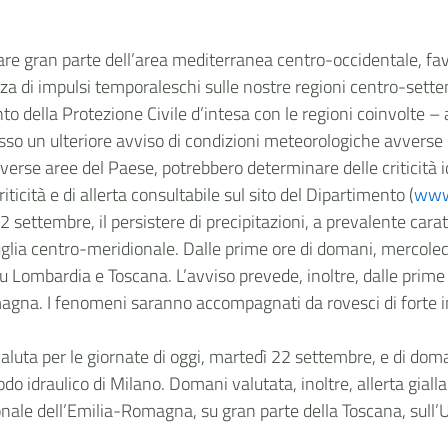
are gran parte dell’area mediterranea centro-occidentale, favo
 di impulsi temporaleschi sulle nostre regioni centro-settent
nto della Protezione Civile d’intesa con le regioni coinvolte – a
esso un ulteriore avviso di condizioni meteorologiche avverse c
erse aree del Paese, potrebbero determinare delle criticità i
iticità e di allerta consultabile sul sito del Dipartimento (
www.
 settembre, il persistere di precipitazioni, a prevalente cara
 Puglia centro-meridionale. Dalle prime ore di domani, mercole
u Lombardia e Toscana. L’avviso prevede, inoltre, dalle prime 
agna. I fenomeni saranno accompagnati da rovesci di forte inte
 valuta per le giornate di oggi, martedì 22 settembre, e di do
odo idraulico di Milano. Domani valutata, inoltre, allerta gial
nale dell’Emilia-Romagna, su gran parte della Toscana, sull’Um