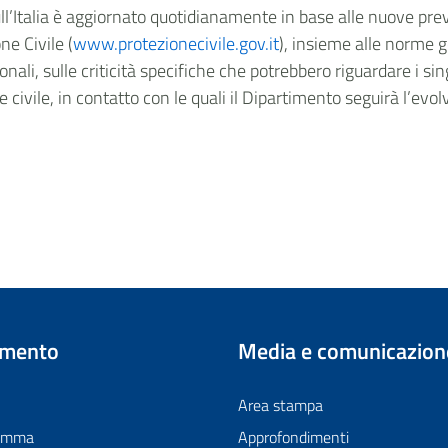
sull’Italia è aggiornato quotidianamente in base alle nuove prev
ne Civile (
www.protezionecivile.gov.it
), insieme alle norme 
onali, sulle criticità specifiche che potrebbero riguardare i sin
ne civile, in contatto con le quali il Dipartimento seguirà l’evol
imento
Media e comunicazion
Area stampa
ramma
Approfondimenti