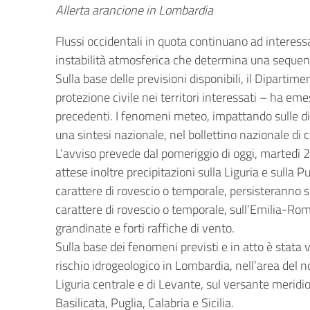
Allerta arancione in Lombardia
Flussi occidentali in quota continuano ad interess
instabilità atmosferica che determina una sequenza
Sulla base delle previsioni disponibili, il Dipartime
protezione civile nei territori interessati – ha em
precedenti. I fenomeni meteo, impattando sulle div
una sintesi nazionale, nel bollettino nazionale di cr
L’avviso prevede dal pomeriggio di oggi, martedì 22
attese inoltre precipitazioni sulla Liguria e sulla
carattere di rovescio o temporale, persisteranno s
carattere di rovescio o temporale, sull’Emilia-Rom
grandinate e forti raffiche di vento.
Sulla base dei fenomeni previsti e in atto è stata
rischio idrogeologico in Lombardia, nell’area del n
Liguria centrale e di Levante, sul versante meridio
Basilicata, Puglia, Calabria e Sicilia.