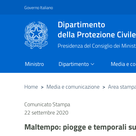
Governo Italiano
Vai al contenuto principale
Raggiungi il piè di pagina
Dipartimento
della Protezione Civil
Presidenza del Consiglio dei Minist
Ministro
Dipartimento
Media e c
Home
>
Media e comunicazione
>
Area stamp
Comunicato Stampa
22 settembre 2020
Maltempo: piogge e temporali su g