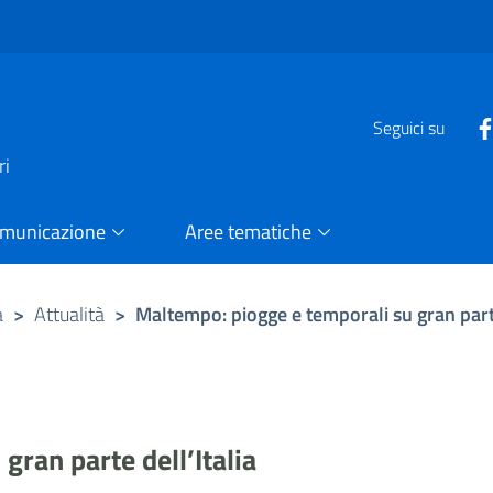
e
Seguici su
ri
omunicazione
Aree tematiche
a
>
Attualità
>
Maltempo: piogge e temporali su gran parte
ran parte dell’Italia