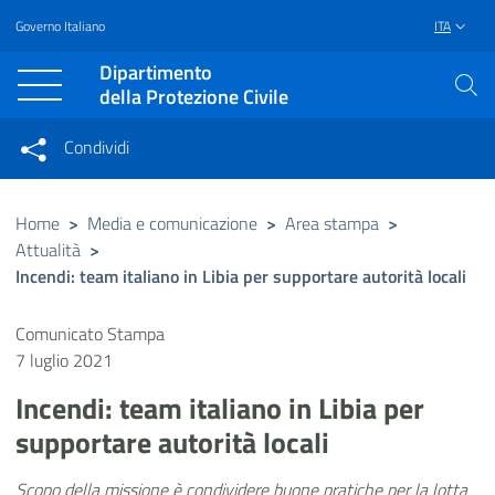
Governo Italiano
ITA
Vai al contenuto principale
Raggiungi il piè di pagina
Dipartimento
della Protezione Civile
Condividi
Condividi sui social network
Condividi su Facebook
Condividi su Twitter
Home
>
Media e comunicazione
>
Area stampa
>
Attualità
>
Condividi su LinkedIn
Incendi: team italiano in Libia per supportare autorità locali
Comunicato Stampa
7 luglio 2021
Incendi: team italiano in Libia per
supportare autorità locali
Scopo della missione è condividere buone pratiche per la lotta