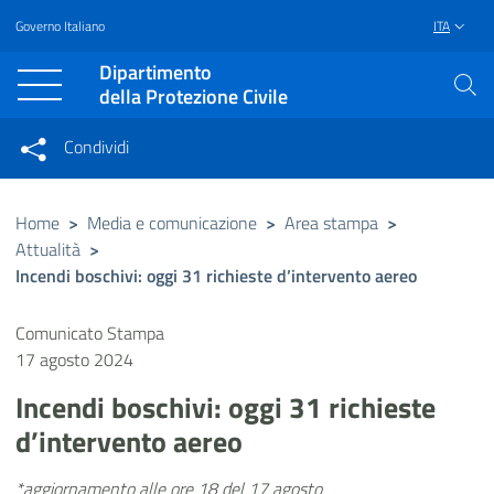
Governo Italiano
ITA
Vai al contenuto principale
Raggiungi il piè di pagina
Dipartimento
della Protezione Civile
Condividi
Condividi sui social network
Condividi su Facebook
Condividi su Twitter
Home
>
Media e comunicazione
>
Area stampa
>
Attualità
>
Condividi su LinkedIn
Incendi boschivi: oggi 31 richieste d’intervento aereo
Comunicato Stampa
17 agosto 2024
Incendi boschivi: oggi 31 richieste
d’intervento aereo
*aggiornamento alle ore 18 del 17 agosto