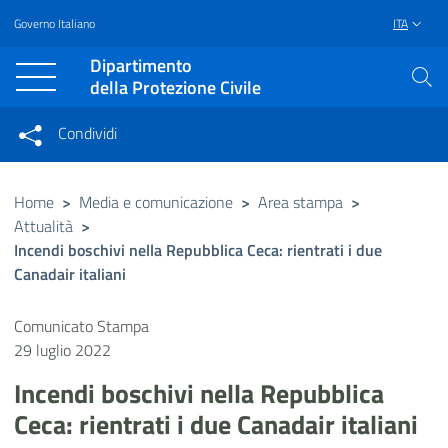
Governo Italiano
ITA
Vai al contenuto principale
Raggiungi il piè di pagina
Dipartimento
della Protezione Civile
Condividi
Condividi sui social network
Condividi su Facebook
Condividi su Twitter
Home
>
Media e comunicazione
>
Area stampa
>
Attualità
>
Condividi su LinkedIn
Incendi boschivi nella Repubblica Ceca: rientrati i due
Canadair italiani
Comunicato Stampa
29 luglio 2022
Incendi boschivi nella Repubblica
Ceca: rientrati i due Canadair italiani