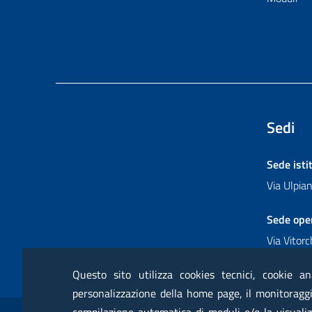
Sedi
Sede isti
Via Ulpi
Sede ope
Via Vitor
Questo sito utilizza cookies tecnici, cookie an
personalizzazione della home page, il monitoraggio
Sezione Link Utili