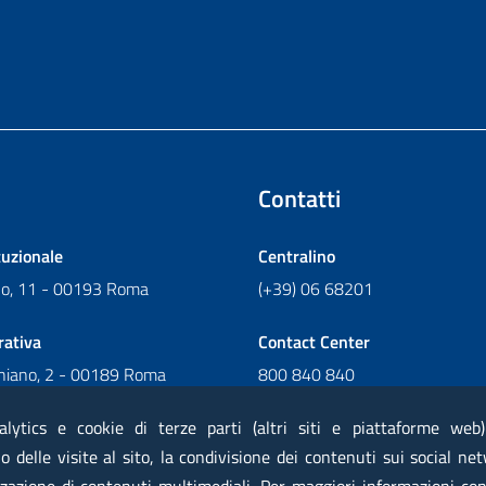
Contatti
tuzionale
Centralino
ano, 11 - 00193 Roma
(+39) 06 68201
rativa
Contact Center
chiano, 2 - 00189 Roma
800 840 840
Scrivi al Contact Center
alytics e cookie di terze parti (altri siti e piattaforme web
 delle visite al sito, la condivisione dei contenuti sui social net