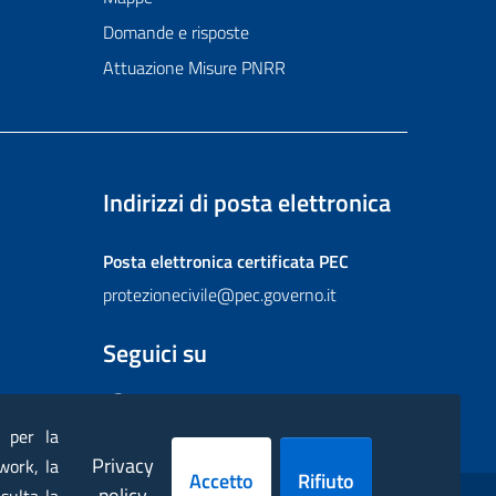
Domande e risposte
Attuazione Misure PNRR
Indirizzi di posta elettronica
Posta elettronica certificata
PEC
protezionecivile@pec.governo.it
Seguici su
Facebook
Instagram
Twitter
YouTube
Flickr
) per la
Privacy
work, la
Accetto
Rifiuto
policy