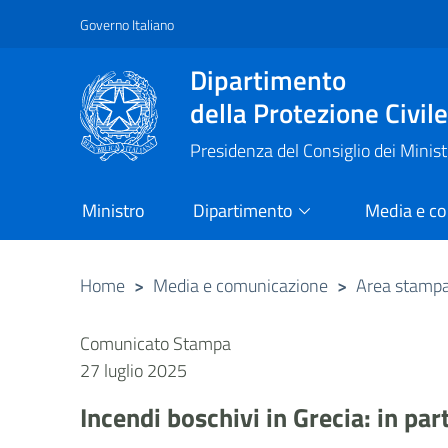
Governo Italiano
Vai al contenuto principale
Raggiungi il piè di pagina
Dipartimento
della Protezione Civil
Presidenza del Consiglio dei Minist
Ministro
Dipartimento
Media e c
Home
>
Media e comunicazione
>
Area stamp
Comunicato Stampa
27 luglio 2025
Incendi boschivi in Grecia: in par