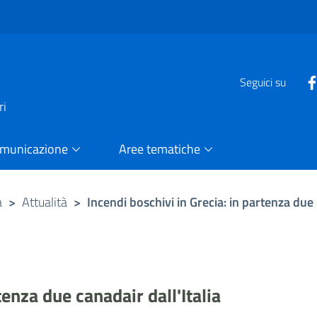
e
Seguici su
ri
omunicazione
Aree tematiche
a
>
Attualità
>
Incendi boschivi in Grecia: in partenza due 
tenza due canadair dall'Italia