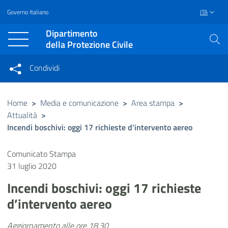
Governo Italiano
ITA
Vai al contenuto principale
Raggiungi il piè di pagina
Dipartimento
della Protezione Civile
Condividi
Condividi sui social network
Condividi su Facebook
Condividi su Twitter
Home
>
Media e comunicazione
>
Area stampa
>
Attualità
>
Condividi su LinkedIn
Incendi boschivi: oggi 17 richieste d’intervento aereo
Comunicato Stampa
31 luglio 2020
Incendi boschivi: oggi 17 richieste
d’intervento aereo
Aggiornamento alle ore 18.30