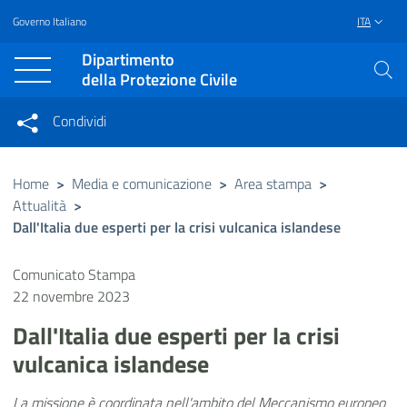
Governo Italiano
ITA
Vai al contenuto principale
Raggiungi il piè di pagina
Dipartimento
della Protezione Civile
Condividi
Condividi sui social network
Condividi su Facebook
Condividi su Twitter
Home
>
Media e comunicazione
>
Area stampa
>
Attualità
>
Condividi su LinkedIn
Dall'Italia due esperti per la crisi vulcanica islandese
Comunicato Stampa
22 novembre 2023
Dall'Italia due esperti per la crisi
vulcanica islandese
La missione è coordinata nell'ambito del Meccanismo europeo