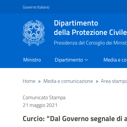
Governo Italiano
Vai al contenuto principale
Raggiungi il piè di pagina
Dipartimento
della Protezione Civil
Presidenza del Consiglio dei Minist
Ministro
Dipartimento
Media e c
Home
>
Media e comunicazione
>
Area stamp
Comunicato Stampa
21 maggio 2021
Curcio: “Dal Governo segnale di a