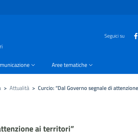
e
Seguici su
ri
omunicazione
Aree tematiche
a
>
Attualità
>
Curcio: “Dal Governo segnale di attenzione 
ttenzione ai territori”