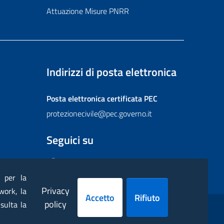
Attuazione Misure PNRR
Indirizzi di posta elettronica
Posta elettronica certificata
PEC
protezionecivile@pec.governo.it
Seguici su
Facebook
Instagram
Twitter
YouTube
Flickr
) per la
Privacy
work, la
Accetto
Rifiuto
policy
sulta la
ppa
Dichiarazione di accessibilità