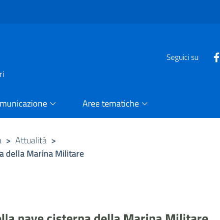
e
Seguici su
ri
omunicazione
Aree tematiche
a
>
Attualità
>
na della Marina Militare
della nave cisterna della Marina Militare