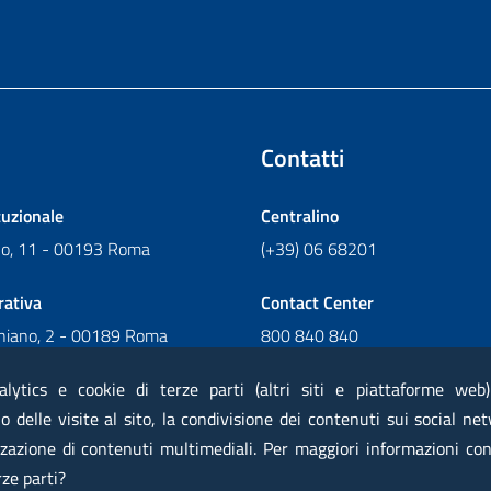
Contatti
tuzionale
Centralino
ano, 11 - 00193 Roma
(+39) 06 68201
rativa
Contact Center
chiano, 2 - 00189 Roma
800 840 840
Scrivi al Contact Center
alytics e cookie di terze parti (altri siti e piattaforme web
 delle visite al sito, la condivisione dei contenuti sui social net
zazione di contenuti multimediali. Per maggiori informazioni con
 elettronica certificata PEC
Privacy
Note legali
Contatti
Ma
rze parti?