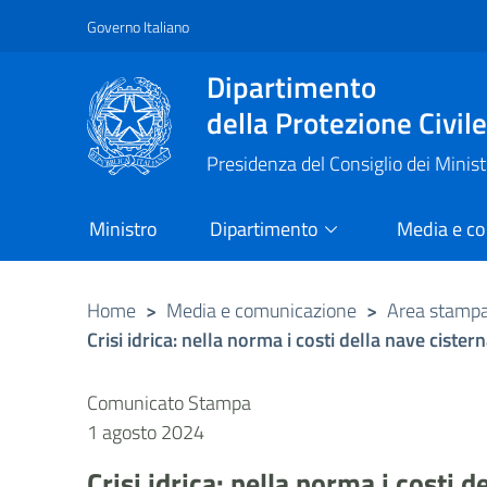
Governo Italiano
Vai al contenuto principale
Raggiungi il piè di pagina
Dipartimento
della Protezione Civil
Presidenza del Consiglio dei Minist
Ministro
Dipartimento
Media e c
Home
>
Media e comunicazione
>
Area stamp
Crisi idrica: nella norma i costi della nave cister
Comunicato Stampa
1 agosto 2024
Crisi idrica: nella norma i costi 