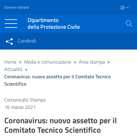
Governo Italiano
ITA
Vai al contenuto principale
Raggiungi il piè di pagina
Dipartimento
della Protezione Civile
Condividi
Condividi sui social network
Condividi su Facebook
Condividi su Twitter
Home
>
Media e comunicazione
>
Area stampa
>
Attualità
>
Condividi su LinkedIn
Coronavirus: nuovo assetto per il Comitato Tecnico
Scientifico
Comunicato Stampa
16 marzo 2021
Coronavirus: nuovo assetto per il
Comitato Tecnico Scientifico