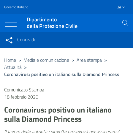
Governo Italiano
ITA
Vai al contenuto principale
Raggiungi il piè di pagina
Dipartimento
della Protezione Civile
Condividi
Condividi sui social network
Condividi su Facebook
Condividi su Twitter
Home
>
Media e comunicazione
>
Area stampa
>
Attualità
>
Condividi su LinkedIn
Coronavirus: positivo un italiano sulla Diamond Princess
Comunicato Stampa
18 febbraio 2020
Coronavirus: positivo un italiano
sulla Diamond Princess
Il lavoro delle autorità coinvolte proseguirà per assicurare il