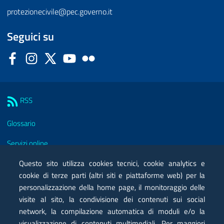
protezionecivile@pec.governo.it
Seguici su
Facebook
Instagram
Twitter
YouTube
Flickr
Sezione Link Utili
RSS
Glossario
Servizi online
Moduli
Questo sito utilizza cookies tecnici, cookie analytics e
cookie di terze parti (altri siti e piattaforme web) per la
Posta elettronica certificata PEC
personalizzazione della home page, il monitoraggio delle
visite al sito, la condivisione dei contenuti sui social
Privacy
network, la compilazione automatica di moduli e/o la
Note legali
visualizzazione di contenuti multimediali. Per maggiori