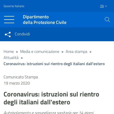
Governo Italiano
ITA
Vai al contenuto principale
Raggiungi il piè di pagina
Dipartimento
della Protezione Civile
Condividi
Condividi sui social network
Condividi su Facebook
Condividi su Twitter
Home
>
Media e comunicazione
>
Area stampa
>
Attualità
>
Condividi su LinkedIn
Coronavirus: istruzioni sul rientro degli italiani dall'estero
Comunicato Stampa
19 marzo 2020
Coronavirus: istruzioni sul rientro
degli italiani dall'estero
Autoisolamento e sorveglianza sanitaria per 14 giorni