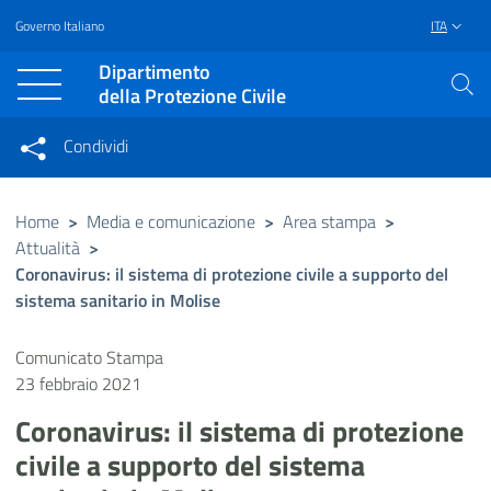
Governo Italiano
ITA
Vai al contenuto principale
Raggiungi il piè di pagina
Dipartimento
della Protezione Civile
Condividi
Condividi sui social network
Condividi su Facebook
Condividi su Twitter
Home
>
Media e comunicazione
>
Area stampa
>
Attualità
>
Condividi su LinkedIn
Coronavirus: il sistema di protezione civile a supporto del
sistema sanitario in Molise
Comunicato Stampa
23 febbraio 2021
Coronavirus: il sistema di protezione
civile a supporto del sistema