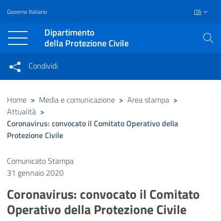
Governo Italiano
ITA
Vai al contenuto principale
Raggiungi il piè di pagina
Dipartimento
della Protezione Civile
Condividi
Condividi sui social network
Condividi su Facebook
Condividi su Twitter
Home
>
Media e comunicazione
>
Area stampa
>
Attualità
>
Condividi su LinkedIn
Coronavirus: convocato il Comitato Operativo della
Protezione Civile
Comunicato Stampa
31 gennaio 2020
Coronavirus: convocato il Comitato
Operativo della Protezione Civile