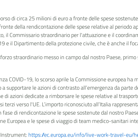
orso di circa 25 milioni di euro a fronte delle spese sostenute
 a fronte della rendicontazione delle spese relative al periodo
to, il Commissario straordinario per l'attuazione e il coordin
 il Dipartimento della protezione civile, che è anche il foca
sforzo straordinario
messo in campo dal nostro Paese, primo 
rgenza COVID-19, lo scorso aprile la Commissione europea ha 
a supportare le azioni di contrasto all’emergenza da parte deg
eme di azioni dedicate a rimborsare le spese relative al traspor
esi terzi verso l'UE. L’importo riconosciuto all’Italia rappres
in fase di rendicontazione le spese sostenute dal nostro Paese
nione Europea e le spese di viaggio di team medico-sanitari int
t Instrument:
https://ec.europa.eu/info/live-work-travel-eu