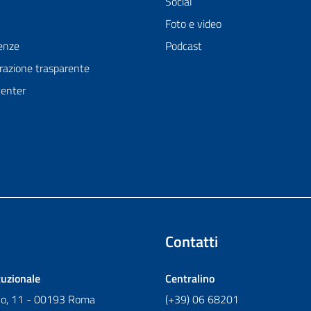
Social
Foto e video
enze
Podcast
azione trasparente
Center
Contatti
tuzionale
Centralino
ano, 11 - 00193 Roma
(+39) 06 68201