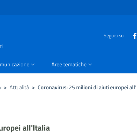
e
Seguici su
ri
omunicazione
Aree tematiche
a
>
Attualità
>
Coronavirus: 25 milioni di aiuti europei all'
ropei all'Italia