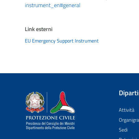
instrument_en#general
Link esterni
EU Emergency Support Instrument
Dipart
Dipartimento della Protezione Civile
Attività
Organig
Sedi