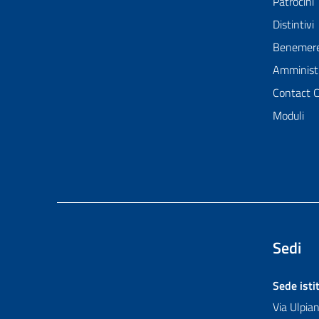
Patrocini
Distintivi
Benemer
Amministr
Contact 
Moduli
Sedi
Sede isti
Via Ulpi