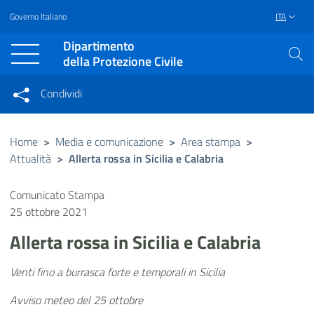
Governo Italiano
ITA
Vai al contenuto principale
Raggiungi il piè di pagina
Dipartimento
della Protezione Civile
Condividi
Condividi sui social network
Condividi su Facebook
Condividi su Twitter
Home
>
Media e comunicazione
>
Area stampa
>
Attualità
>
Allerta rossa in Sicilia e Calabria
Condividi su LinkedIn
Comunicato Stampa
25 ottobre 2021
Allerta rossa in Sicilia e Calabria
Venti fino a burrasca forte e temporali in Sicilia
Avviso meteo del 25 ottobre