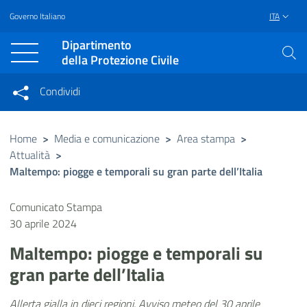
Governo Italiano
ITA
Vai al contenuto principale
Raggiungi il piè di pagina
Dipartimento
della Protezione Civile
Condividi
Condividi sui social network
Condividi su Facebook
Condividi su Twitter
Home
>
Media e comunicazione
>
Area stampa
>
Attualità
>
Condividi su LinkedIn
Maltempo: piogge e temporali su gran parte dell’Italia
Comunicato Stampa
30 aprile 2024
Maltempo: piogge e temporali su
gran parte dell’Italia
Allerta gialla in dieci regioni. Avviso meteo del 30 aprile