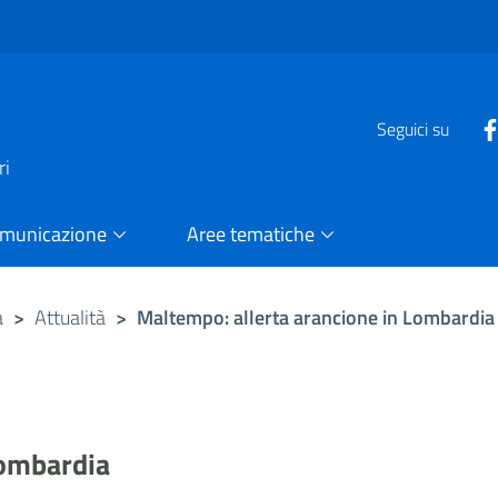
e
Seguici su
ri
omunicazione
Aree tematiche
a
>
Attualità
>
Maltempo: allerta arancione in Lombardia
Lombardia