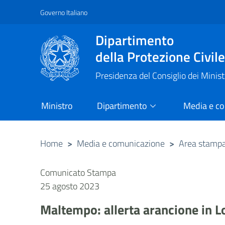
Governo Italiano
Vai al contenuto principale
Raggiungi il piè di pagina
Dipartimento
della Protezione Civil
Presidenza del Consiglio dei Minist
Ministro
Dipartimento
Media e c
Home
>
Media e comunicazione
>
Area stamp
Comunicato Stampa
25 agosto 2023
Maltempo: allerta arancione in 