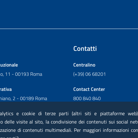
Contatti
tuzionale
Centralino
ano, 11 - 00193 Roma
(+39) 06 68201
rativa
Contact Center
chiano, 2 - 00189 Roma
800 840 840
Scrivi al Contact Center
alytics e cookie di terze parti (altri siti e piattaforme web
 delle visite al sito, la condivisione dei contenuti sui social net
zazione di contenuti multimediali. Per maggiori informazioni con
 elettronica certificata PEC
Privacy
Note legali
Contatti
Ma