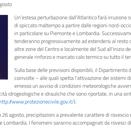
agosto
Un’estesa perturbazione dall’Atlantico farà irruzione 
di spiccato maltempo a partire dalle regioni nord-occid
in particolare su Piemonte e Lombardia. Successivame
tenderanno progressivamente ad estendersi al resto de
altre zone del Centro e localmente del Sud all’inizio d
generale rinforzo e marcato calo termico su tutto il ter
Sulla base delle previsioni disponibili, il Dipartimento 
coinvolte – alle quali spetta l’attivazione dei sistemi di
emesso un avviso di condizioni meteorologiche avvers
tà idrogeologiche e idrauliche che sono riportate, in una sinte
http://www.protezionecivile.gov.it/
).
 26 agosto, precipitazioni a prevalente carattere di rovesci
 e Lombardia. I fenomeni saranno accompagnati da rovesci di f