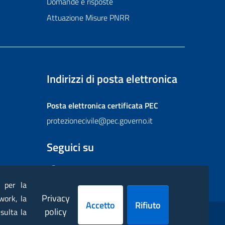
Domande e risposte
Attuazione Misure PNRR
Indirizzi di posta elettronica
Posta elettronica certificata
PEC
protezionecivile@pec.governo.it
Seguici su
Facebook
Instagram
Twitter
YouTube
Flickr
) per la
Privacy
work, la
Accetto
Rifiuto
policy
sulta la
ppa
Dichiarazione di accessibilità