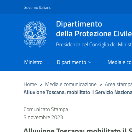
Governo Italiano
Vai al contenuto principale
Raggiungi il piè di pagina
Dipartimento
della Protezione Civil
Presidenza del Consiglio dei Minist
Ministro
Dipartimento
Media e c
Home
>
Media e comunicazione
>
Area stamp
Alluvione Toscana: mobilitato il Servizio Naziona
Comunicato Stampa
3 novembre 2023
Alluvione Toscana: mobilitato il 