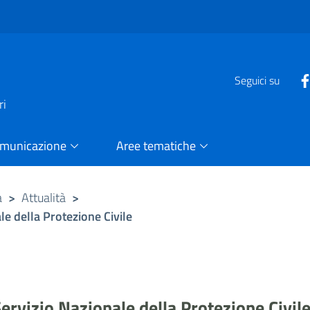
e
Seguici su
ri
omunicazione
Aree tematiche
a
>
Attualità
>
le della Protezione Civile
Servizio Nazionale della Protezione Civil