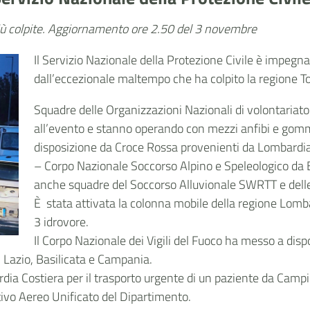
più colpite. Aggiornamento ore 2.50 del 3 novembre
Il Servizio Nazionale della Protezione Civile è impegnat
dall’eccezionale maltempo che ha colpito la regione T
Squadre delle Organizzazioni Nazionali di volontariato
all’evento e stanno operando con mezzi anfibi e gom
disposizione da Croce Rossa provenienti da Lombardia
– Corpo Nazionale Soccorso Alpino e Speleologico d
anche squadre del Soccorso Alluvionale SWRTT e delle
È stata attivata la colonna mobile della regione Lomba
3 idrovore.
Il Corpo Nazionale dei Vigili del Fuoco ha messo a dispo
Lazio, Basilicata e Campania.
dia Costiera per il trasporto urgente di un paziente da Campi 
ivo Aereo Unificato del Dipartimento.