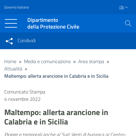
Governo Italiano
ITA
Vai al contenuto principale
Raggiungi il piè di pagina
Dipartimento
della Protezione Civile
Condividi
Condividi sui social network
Condividi su Facebook
Condividi su Twitter
Home
>
Media e comunicazione
>
Area stampa
>
Attualità
>
Condividi su LinkedIn
Maltempo: allerta arancione in Calabria e in Sicilia
Comunicato Stampa
4 novembre 2022
Maltempo: allerta arancione in
Calabria e in Sicilia
Piogge e temporali anche al Sud. Venti di burrasca al Centro-