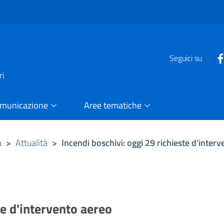
e
Seguici su
ri
omunicazione
Aree tematiche
a
>
Attualità
>
Incendi boschivi: oggi 29 richieste d'inter
te d'intervento aereo