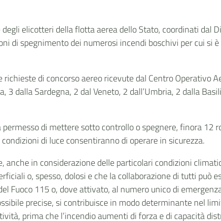
degli elicotteri della flotta aerea dello Stato, coordinati dal 
oni di spegnimento dei numerosi incendi boschivi per cui si è 
 le richieste di concorso aereo ricevute dal Centro Operativo 
lia, 3 dalla Sardegna, 2 dal Veneto, 2 dall’Umbria, 2 dalla Basil
a permesso di mettere sotto controllo o spegnere, finora 12 rog
condizioni di luce consentiranno di operare in sicurezza.
anche in considerazione delle particolari condizioni climatic
iciali o, spesso, dolosi e che la collaborazione di tutti può
 del Fuoco 115 o, dove attivato, al numero unico di emergenza
ssibile precise, si contribuisce in modo determinante nel lim
vità, prima che l’incendio aumenti di forza e di capacità dist