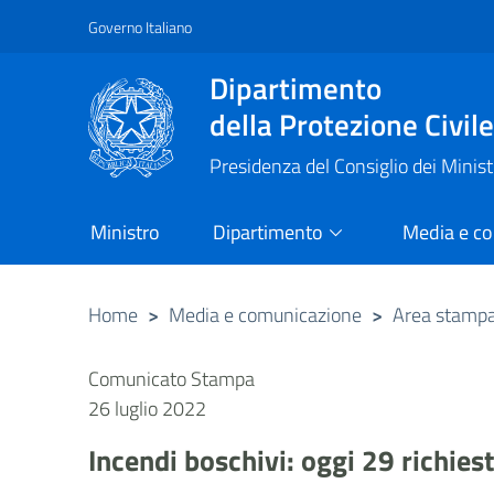
Governo Italiano
Vai al contenuto principale
Raggiungi il piè di pagina
Dipartimento
della Protezione Civil
Presidenza del Consiglio dei Minist
Ministro
Dipartimento
Media e c
Home
>
Media e comunicazione
>
Area stamp
Comunicato Stampa
26 luglio 2022
Incendi boschivi: oggi 29 richies