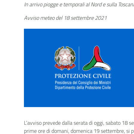
In arrivo piogge e temporali al Nord e sulla Toscan
Avviso meteo del 18 settembre 2021
L’avviso prevede dalla serata di oggi, sabato 18 s
prime ore di domani, domenica 19 settembre, si pr