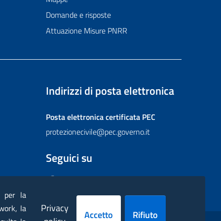
Domande e risposte
Attuazione Misure PNRR
Indirizzi di posta elettronica
Posta elettronica certificata
PEC
protezionecivile@pec.governo.it
Seguici su
Facebook
Instagram
Twitter
YouTube
Flickr
) per la
Privacy
work, la
Accetto
Rifiuto