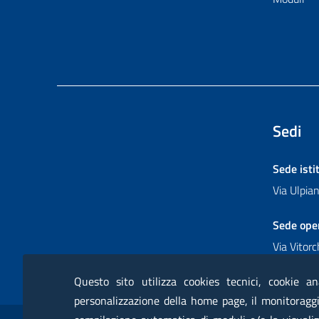
Sedi
Sede isti
Via Ulpi
Sede ope
Via Vitor
Questo sito utilizza cookies tecnici, cookie an
personalizzazione della home page, il monitoraggio
Sezione Link Utili