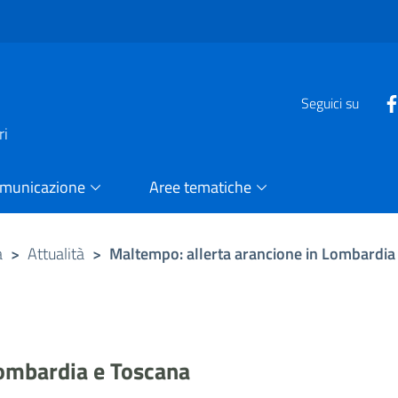
e
Seguici su
ri
omunicazione
Aree tematiche
a
>
Attualità
>
Maltempo: allerta arancione in Lombardia
Lombardia e Toscana