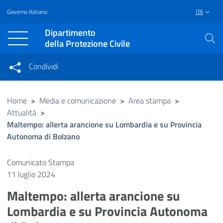
Governo Italiano
ITA
Vai al contenuto principale
Raggiungi il piè di pagina
Dipartimento
della Protezione Civile
Condividi
Condividi sui social network
Condividi su Facebook
Condividi su Twitter
Home
>
Media e comunicazione
>
Area stampa
>
Attualità
>
Condividi su LinkedIn
Maltempo: allerta arancione su Lombardia e su Provincia
Autonoma di Bolzano
Comunicato Stampa
11 luglio 2024
Maltempo: allerta arancione su
Lombardia e su Provincia Autonoma