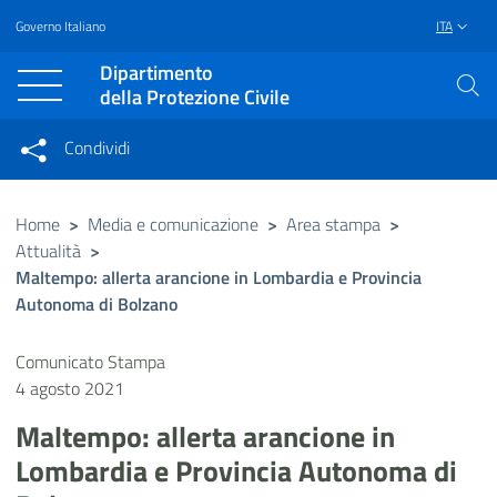
Governo Italiano
ITA
Vai al contenuto principale
Raggiungi il piè di pagina
Dipartimento
della Protezione Civile
Condividi
Condividi sui social network
Condividi su Facebook
Condividi su Twitter
Home
>
Media e comunicazione
>
Area stampa
>
Attualità
>
Condividi su LinkedIn
Maltempo: allerta arancione in Lombardia e Provincia
Autonoma di Bolzano
Comunicato Stampa
4 agosto 2021
Maltempo: allerta arancione in
Lombardia e Provincia Autonoma di