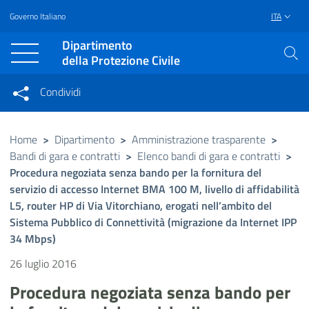
Governo Italiano
ITA
Vai al contenuto principale
Raggiungi il piè di pagina
Dipartimento
della Protezione Civile
Condividi
Condividi sui social network
Condividi su Facebook
Condividi su Twitter
Home
>
Dipartimento
>
Amministrazione trasparente
>
Bandi di gara e contratti
>
Elenco bandi di gara e contratti
>
Condividi su LinkedIn
Procedura negoziata senza bando per la fornitura del
servizio di accesso Internet BMA 100 M, livello di affidabilità
L5, router HP di Via Vitorchiano, erogati nell’ambito del
Sistema Pubblico di Connettività (migrazione da Internet IPP
34 Mbps)
26 luglio 2016
Procedura negoziata senza bando per