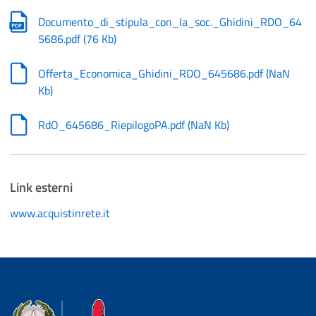
Documento_di_stipula_con_la_soc._Ghidini_RDO_64
5686.pdf
(
76 Kb
)
Offerta_Economica_Ghidini_RDO_645686.pdf
(
NaN
Kb
)
RdO_645686_RiepilogoPA.pdf
(
NaN Kb
)
Link esterni
www.acquistinrete.it
Dipartimento della Protezione Civile