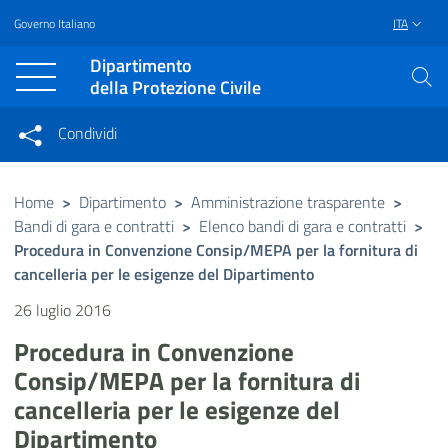
Governo Italiano
ITA
Vai al contenuto principale
Raggiungi il piè di pagina
Dipartimento
della Protezione Civile
Condividi
Condividi sui social network
Condividi su Facebook
Condividi su Twitter
Home
>
Dipartimento
>
Amministrazione trasparente
>
Bandi di gara e contratti
>
Elenco bandi di gara e contratti
>
Condividi su LinkedIn
Procedura in Convenzione Consip/MEPA per la fornitura di
cancelleria per le esigenze del Dipartimento
26 luglio 2016
Procedura in Convenzione
Consip/MEPA per la fornitura di
cancelleria per le esigenze del
Dipartimento