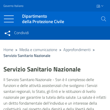
Governo Italiano
ITA
Vai al contenuto principale
Raggiungi il piè di pagina
Dipartimento
della Protezione Civile
Condividi
Condividi sui social network
Condividi su Facebook
Condividi su Twitter
Home
>
Media e comunicazione
>
Approfondimenti
>
Servizio Sanitario Nazionale
Condividi su LinkedIn
Servizio Sanitario Nazionale
Il Servizio Sanitario Nazionale - Ssn è il complesso delle
funzioni e delle attività assistenziali che svolgono i Servizi
sanitari regionali, lo Stato, gli Enti e le istituzioni di livello
nazionale per garantire la tutela della salute. La salute è infatti
un diritto fondamentale dell'individuo e un interesse della
collettività, nel rispetto della dignità e della libertà della