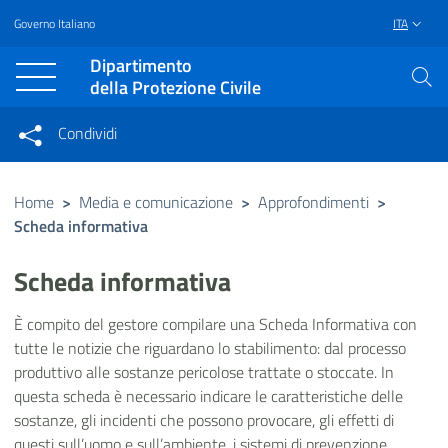
Governo Italiano
ITA
Vai al contenuto principale
Raggiungi il piè di pagina
Dipartimento
della Protezione Civile
Condividi
Condividi sui social network
Condividi su Facebook
Condividi su Twitter
Home
>
Media e comunicazione
>
Approfondimenti
>
Scheda informativa
Condividi su LinkedIn
Scheda informativa
È compito del gestore compilare una Scheda Informativa con
tutte le notizie che riguardano lo stabilimento: dal processo
produttivo alle sostanze pericolose trattate o stoccate. In
questa scheda è necessario indicare le caratteristiche delle
sostanze, gli incidenti che possono provocare, gli effetti di
questi sull’uomo e sull’ambiente, i sistemi di prevenzione