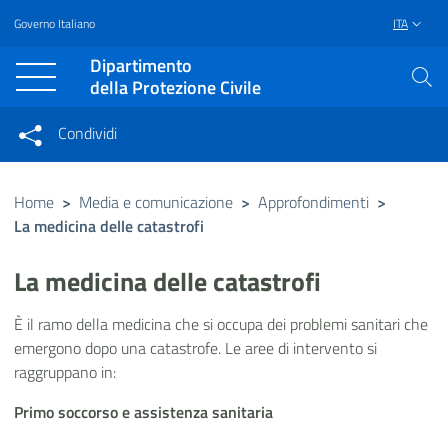
Governo Italiano
ITA
Vai al contenuto principale
Raggiungi il piè di pagina
Dipartimento
della Protezione Civile
Condividi
Condividi sui social network
Condividi su Facebook
Condividi su Twitter
Home
>
Media e comunicazione
>
Approfondimenti
>
La medicina delle catastrofi
Condividi su LinkedIn
La medicina delle catastrofi
È il ramo della medicina che si occupa dei problemi sanitari che
emergono dopo una catastrofe. Le aree di intervento si
raggruppano in:
Primo soccorso e assistenza sanitaria