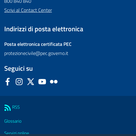
800 840 840
Scrivi al Contact Center
Indirizzi di posta elettronica
Posta elettronica certificata
PEC
protezionecivile@pec.governo.it
Seguici su
Facebook
Instagram
Twitter
YouTube
Flickr
Sezione Link Utili
RSS
Glossario
Servizi online